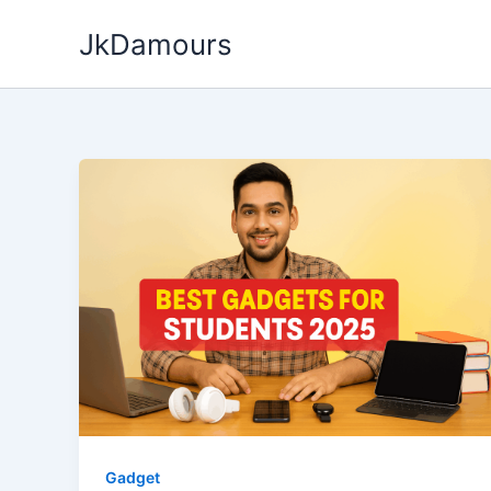
Skip
JkDamours
to
content
Gadget