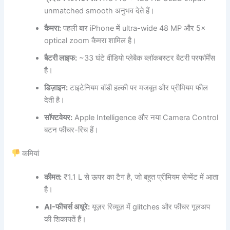
unmatched smooth अनुभव देते हैं।
कैमरा:
पहली बार iPhone में ultra-wide 48 MP और 5×
optical zoom कैमरा शामिल है।
बैटरी लाइफ:
~33 घंटे वीडियो प्लेबैक ब्लॉकबस्टर बैटरी परफॉर्मेंस
है।
डिज़ाइन:
टाइटेनियम बॉडी हल्की पर मजबूत और प्रीमियम फील
देती है।
सॉफ्टवेयर:
Apple Intelligence और नया Camera Control
बटन फीचर-रिच हैं।
कमियां
कीमत:
₹1.1 L से ऊपर का टैग है, जो बहुत प्रीमियम सेग्मेंट में आता
है।
AI-​फीचर्स अधूरे:
यूज़र रिव्यूज़ में glitches और फीचर गूलअप
की शिकायतें हैं।