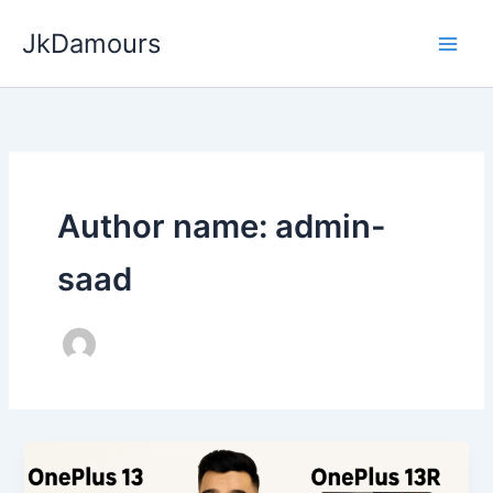
Skip
JkDamours
to
content
Author name: admin-
saad